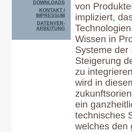
DOWNLOADS
von Produkten
KONTAKT /
impliziert, d
IMPRESSUM
DATENVER-
Technologien
ARBEITUNG
Wissen in Pr
Systeme der 
Steigerung d
zu integriere
wird in diese
zukunftsorien
ein ganzheitl
technisches 
welches den