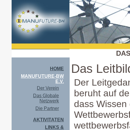
DAS
Das Leitbil
HOME
MANUFUTURE-BW
Der Leitgeda
E.V.
Der Verein
beruht auf d
Das Globale
Netzwerk
dass Wissen 
Die Partner
Wettbewerbsf
AKTIVITATEN
wettbewerbsf
LINKS &