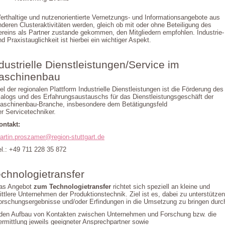
erthaltige und nutzenorientierte Vernetzungs- und Informationsangebote aus
nderen Clusteraktivitäten werden, gleich ob mit oder ohne Beteiligung des
ereins als Partner zustande gekommen, den Mitgliedern empfohlen. Industrie-
nd Praxistauglichkeit ist hierbei ein wichtiger Aspekt.
dustrielle Dienstleistungen/Service im
aschinenbau
iel der regionalen Plattform Industrielle Dienstleistungen ist die Förderung des
ialogs und des Erfahrungsaustauschs für das Dienstleistungsgeschäft der
aschinenbau-Branche, insbesondere dem Betätigungsfeld
er Servicetechniker.
ontakt:
artin.proszamer@region-stuttgart.de
el.: +49 711 228 35 872
chnologietransfer
as Angebot
zum Technologietransfer
richtet sich speziell an kleine und
ittlere Unternehmen der Produktionstechnik. Ziel ist es, dabei zu unterstützen
orschungsergebnisse und/oder Erfindungen in die Umsetzung zu bringen durc
 den Aufbau von Kontakten zwischen Unternehmen und Forschung bzw. die
ermittlung jeweils geeigneter Ansprechpartner sowie