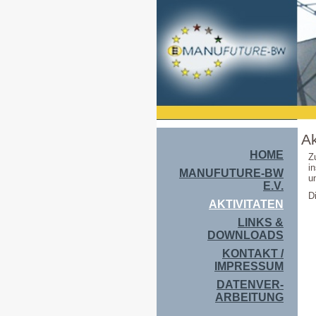
Ak
HOME
Z
i
MANUFUTURE-BW
u
E.V.
D
AKTIVITATEN
LINKS &
DOWNLOADS
KONTAKT /
IMPRESSUM
DATENVER-
ARBEITUNG