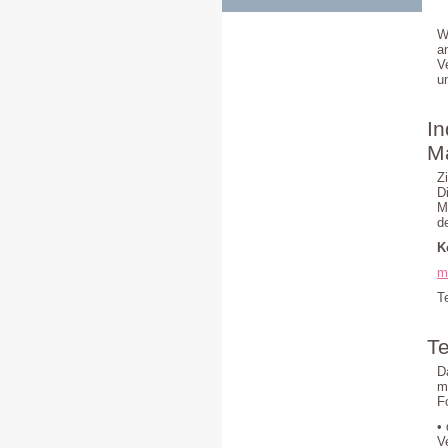
W
a
V
u
In
M
Z
D
M
d
K
m
T
Te
D
m
F
•
V